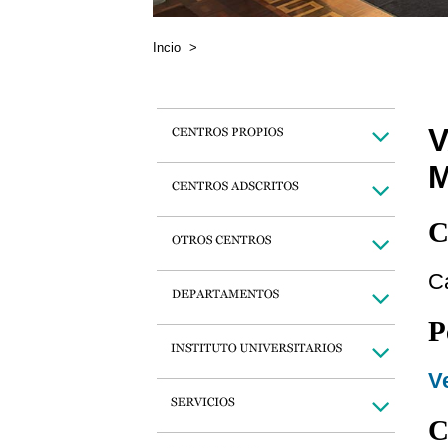
Incio
>
C
C
P
Ve
C