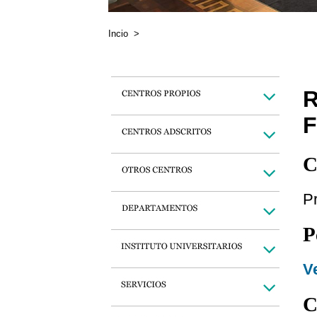
Incio
>
R
C
Pr
P
Ve
C