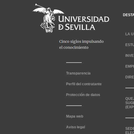
DEST
LA U
EST
INV
EMP
Transparencia
DIR
Perfil del contratante
Protección de datos
QUE
SUG
(EXP
Mapa web
Aviso legal
SED
ELE