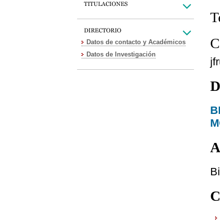
T
C
Datos de contacto y Académicos
Datos de Investigación
jf
D
B
M
A
Bi
C