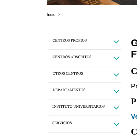
Incio
>
F
C
Pr
P
Ve
C