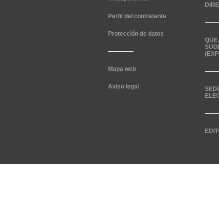
DIR
Perfil del contratante
Protección de datos
QUE
SUG
(EXP
Mapa web
Aviso legal
SED
ELE
EDIT