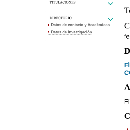
T
C
Datos de contacto y Académicos
Datos de Investigación
f
D
F
C
A
F
C