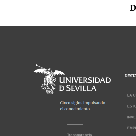
D
DEST
LA U
EST
INV
EMP
Transparencia