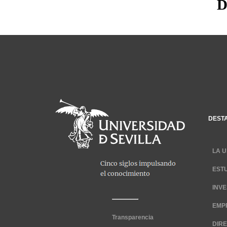
D
DEST
LA U
EST
INV
EMP
Transparencia
DIR