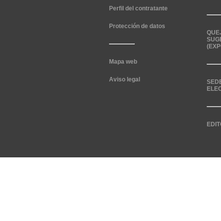
Perfil del contratante
Protección de datos
QUE
SUG
(EXP
Mapa web
Aviso legal
SED
ELE
EDIT