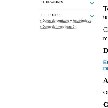
T
9
Datos de contacto y Académicos
Datos de Investigación
C
m
D
E
D
A
O
C