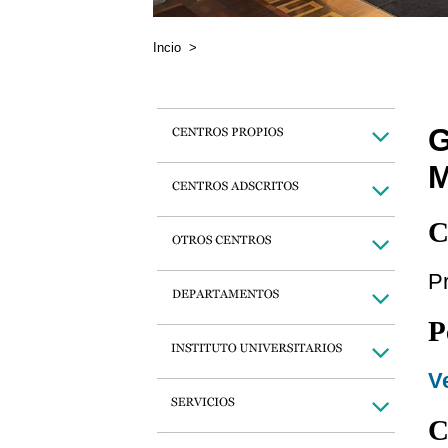
Incio
>
M
C
Pr
P
Ve
C