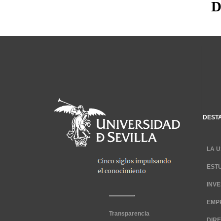
D
DEST
LA U
EST
INV
EMP
Transparencia
DIR