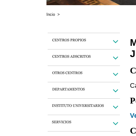
Incio
>
C
C
P
Ve
C