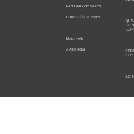
Perfil del contratante
Protección de datos
QUE
SUG
(EXP
Mapa web
Aviso legal
SED
ELE
EDIT