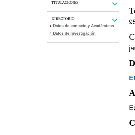
T
9
Datos de contacto y Académicos
Datos de Investigación
C
j
D
E
A
E
C