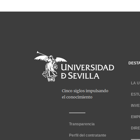
DEST
LA U
EST
INV
EMP
Transparencia
DIR
Perfil del contratante