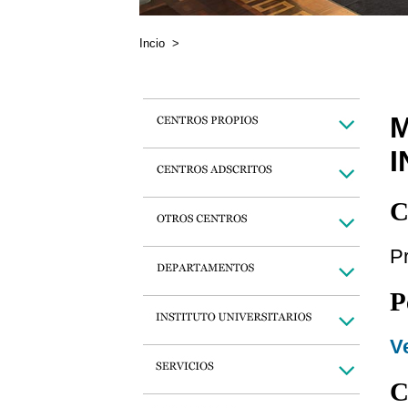
Incio
>
M
C
Pr
P
Ve
C