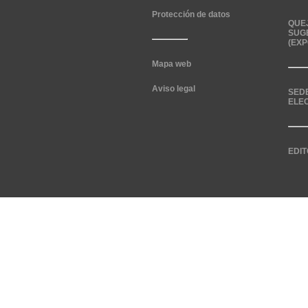
Protección de datos
QUE
SUG
(EXP
Mapa web
Aviso legal
SED
ELE
EDIT