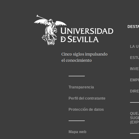
DEST
LA U
EST
INV
EMP
Transparencia
DIR
Perfil del contratante
Protección de datos
QUE
SUG
(EXP
Mapa web