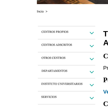
Incio
>
T
C
P
P
Ve
C