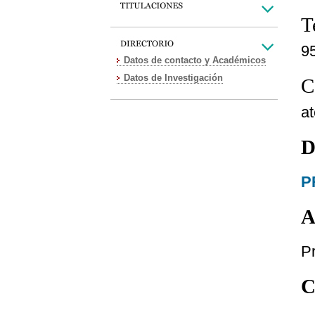
T
9
Datos de contacto y Académicos
Datos de Investigación
C
a
D
P
A
P
C