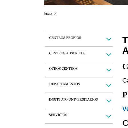
Incio
>
C
C
P
Ve
C