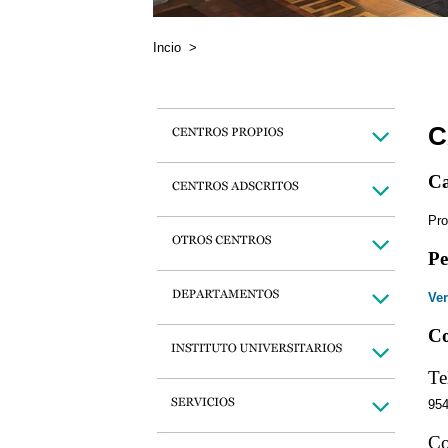
Incio
>
C
Ca
Pro
Pe
Ver
Co
Te
95
Co