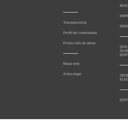
INV
EMP
Transparencia
DIR
Perfil del contratante
Protección de datos
QUE
SUG
(EXP
Mapa web
Aviso legal
SED
ELE
EDIT