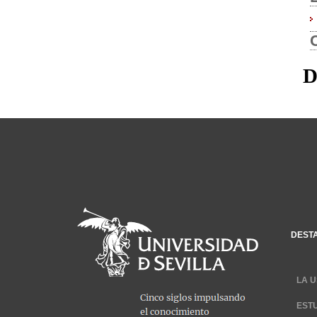
D
DEST
LA U
EST