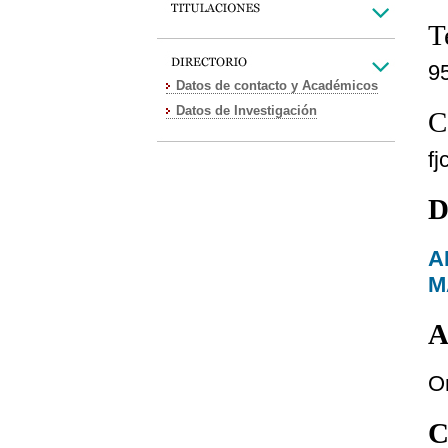
T
9
Datos de contacto y Académicos
Datos de Investigación
C
f
D
A
M
A
O
C