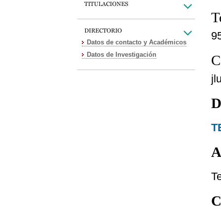
T
9
Datos de contacto y Académicos
Datos de Investigación
C
j
D
T
A
Te
C