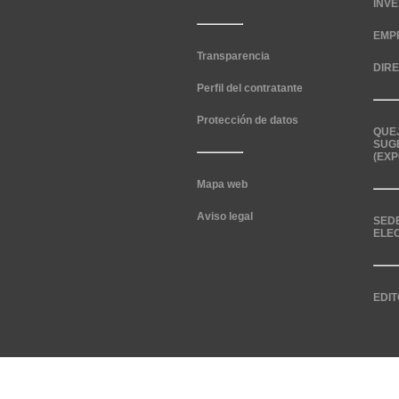
INV
EMP
Transparencia
DIR
Perfil del contratante
Protección de datos
QUE
SUG
(EXP
Mapa web
Aviso legal
SED
ELE
EDIT