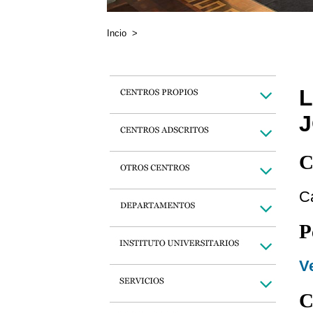
Incio
>
C
C
P
Ve
C