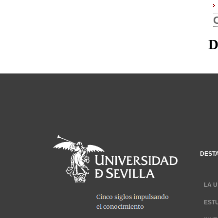
C
D
DEST
LA U
EST