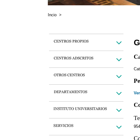
Incio
>
G
Ca
Cat
Pe
Ver
Co
Te
95
Co