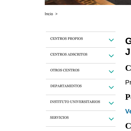
Incio
>
C
Pr
P
Ve
C