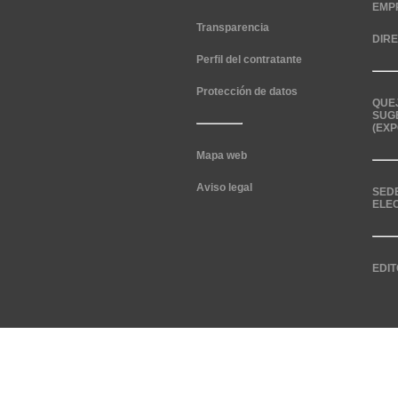
EMP
Transparencia
DIR
Perfil del contratante
Protección de datos
QUE
SUG
(EXP
Mapa web
Aviso legal
SED
ELE
EDIT