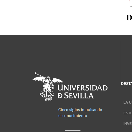
D
DEST
LA U
EST
INV