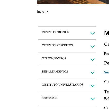
Incio
>
M
Ca
Pro
Pe
Ver
Co
Te
95
Co