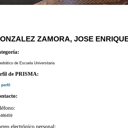
ONZALEZ ZAMORA, JOSE ENRIQU
tegoría:
edrático de Escuela Universitaria
rfil de PRISMA:
 perfil
ntacto:
léfono:
4486459
rreo electrónico personal: