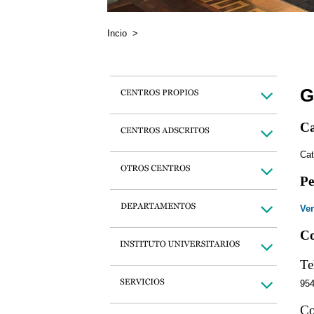
Incio
>
G
Ca
Cat
Pe
Ver
Co
Te
95
Co