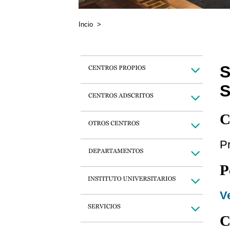
Incio
>
S
C
P
P
Ve
C