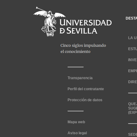
DEST
LA U
EST
INV
EMP
Transparencia
DIR
Perfil del contratante
Protección de datos
QUE
SUG
(EXP
Mapa web
Aviso legal
SED