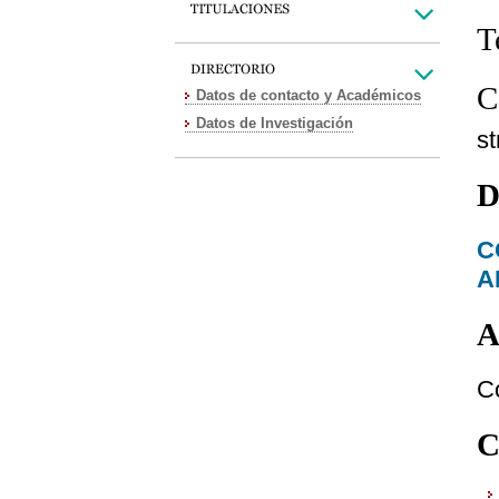
T
C
Datos de contacto y Académicos
Datos de Investigación
s
D
C
A
A
C
C