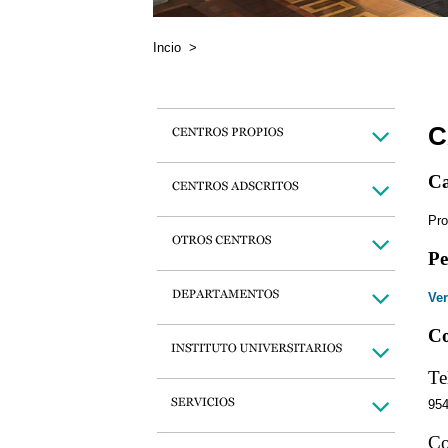
Incio
>
C
Ca
Pro
Pe
Ver
Co
Te
95
Co