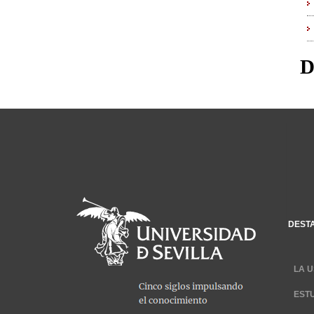
D
DEST
LA U
EST