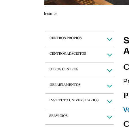
Incio
>
A
C
P
P
Ve
C