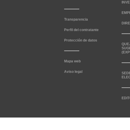
INV
EMP
Transparencia
DIR
Perfil del contratante
Protección de datos
QUE
SUG
(EXP
Mapa web
Aviso legal
SED
ELE
EDIT