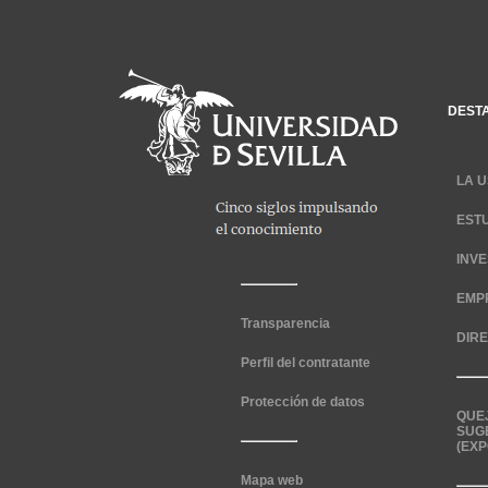
DEST
LA U
EST
INV
EMP
Transparencia
DIR
Perfil del contratante
Protección de datos
QUE
SUG
(EXP
Mapa web