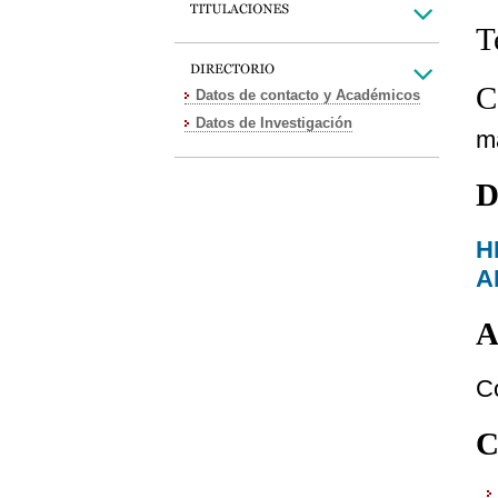
T
C
Datos de contacto y Académicos
Datos de Investigación
m
D
H
A
A
C
C