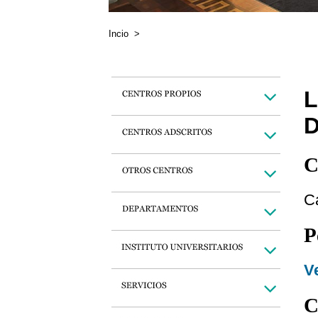
Incio
>
L
C
C
P
Ve
C