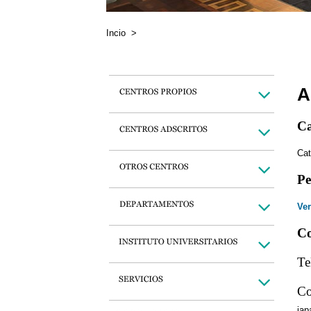
Incio
>
A
Ca
Cat
Pe
Ver
Co
Te
Co
iap