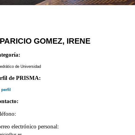
PARICIO GOMEZ, IRENE
tegoría:
edrático de Universidad
rfil de PRISMA:
 perfil
ntacto:
léfono:
rreo electrónico personal:
aricio@us.es