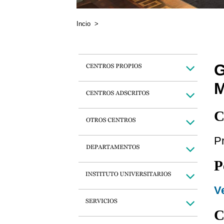
Incio
>
G
C
Pr
P
Ve
C