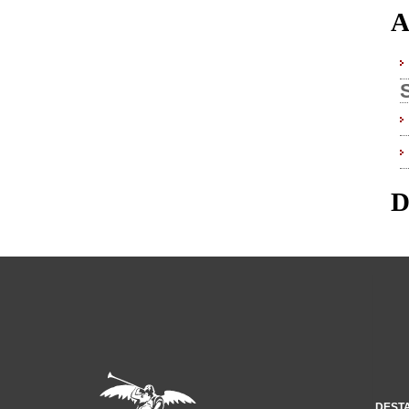
A
D
DEST