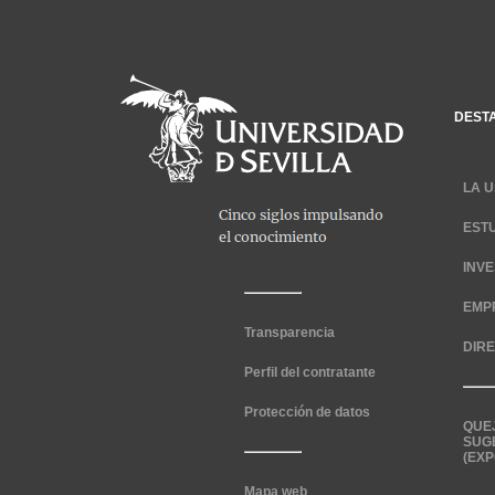
DEST
LA U
EST
INV
EMP
Transparencia
DIR
Perfil del contratante
Protección de datos
QUE
SUG
(EXP
Mapa web