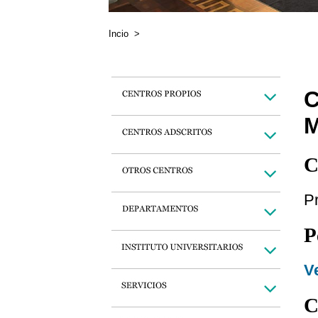
Incio
>
C
C
P
P
Ve
C