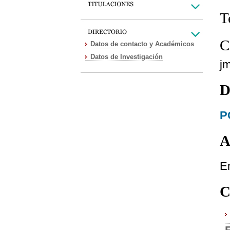
T
C
Datos de contacto y Académicos
Datos de Investigación
j
D
P
A
E
C