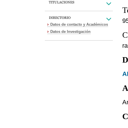
T
9
Datos de contacto y Académicos
Datos de Investigación
C
r
D
A
A
A
C