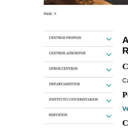
Incio
>
C
C
P
Ve
C