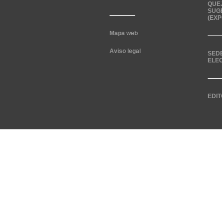
QUE
SUG
(EXP
Mapa web
Aviso legal
SED
ELE
EDIT