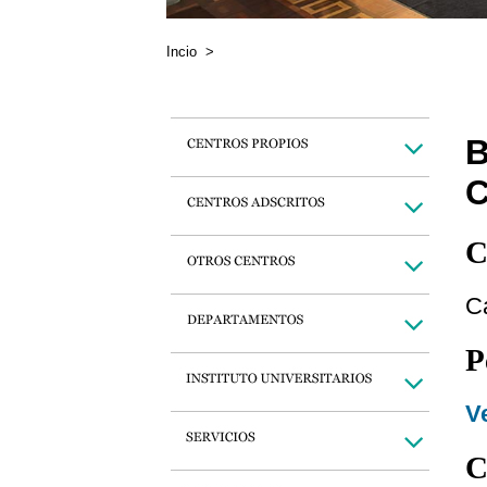
Incio
>
C
C
P
Ve
C