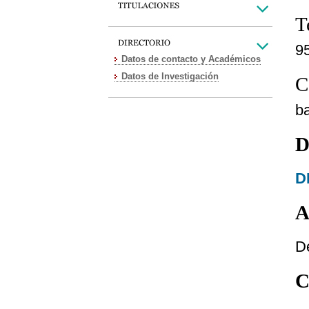
T
9
Datos de contacto y Académicos
Datos de Investigación
C
b
D
D
A
D
C