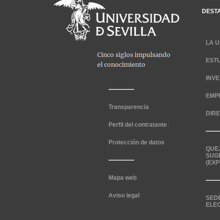
DEST
LA U
EST
INV
EMP
Transparencia
DIR
Perfil del contratante
Protección de datos
QUE
SUG
(EXP
Mapa web
Aviso legal
SED
ELE