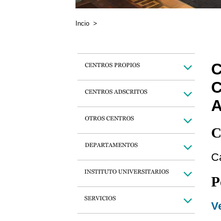
Incio
>
C
C
P
Ve