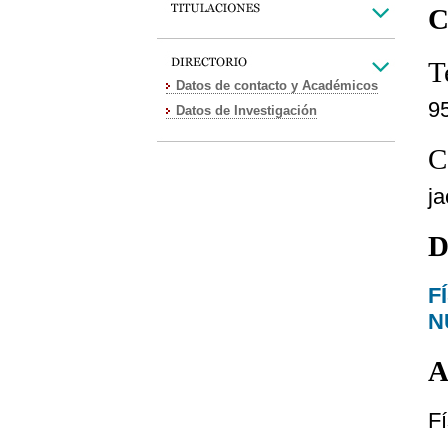
C
T
Datos de contacto y Académicos
9
Datos de Investigación
C
j
D
F
N
A
Fí