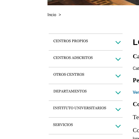
Incio
>
L
Ca
Cat
Pe
Ver
Co
Te
Co
lo