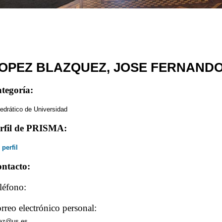
OPEZ BLAZQUEZ, JOSE FERNAND
tegoría:
edrático de Universidad
rfil de PRISMA:
 perfil
ntacto:
léfono:
rreo electrónico personal:
pez@us.es