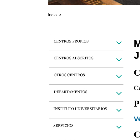
Incio
>
M
C
C
P
Ve
C