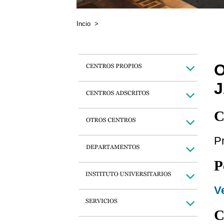
Incio
>
O
J
C
Pr
P
Ve
C