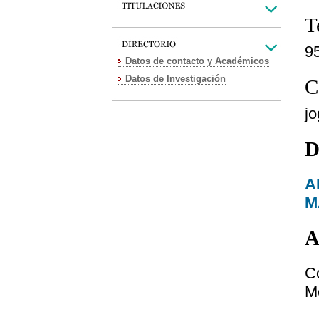
T
9
Datos de contacto y Académicos
Datos de Investigación
C
j
D
A
M
A
C
M