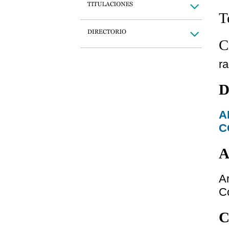
T
C
r
D
A
C
A
A
C
C