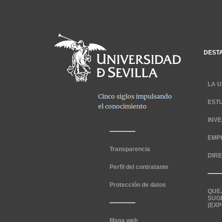
DEST
LA U
EST
INV
EMP
Transparencia
DIR
Perfil del contratante
Protección de datos
QUE
SUG
(EXP
Mapa web