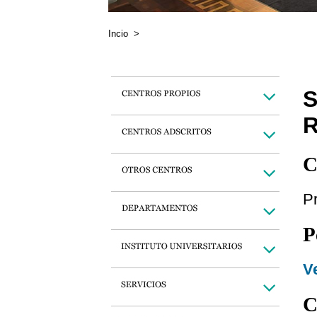
Incio
>
S
C
Pr
P
Ve
C