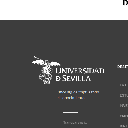
D
DEST
LA U
EST
INV
EMP
Transparencia
DIR