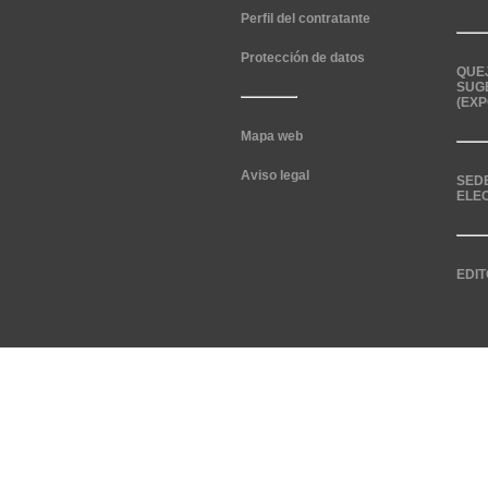
Perfil del contratante
Protección de datos
QUE
SUG
(EXP
Mapa web
Aviso legal
SED
ELE
EDIT