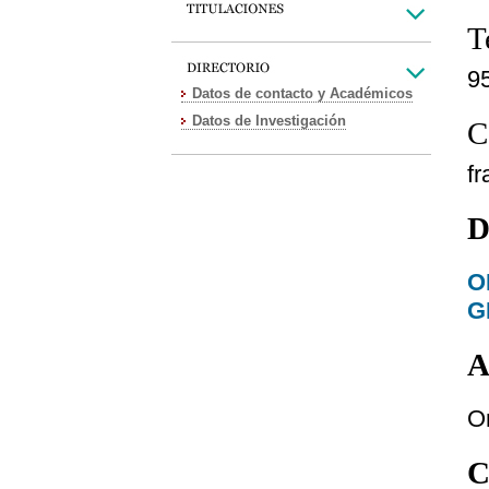
T
9
Datos de contacto y Académicos
Datos de Investigación
C
f
D
O
G
A
O
C