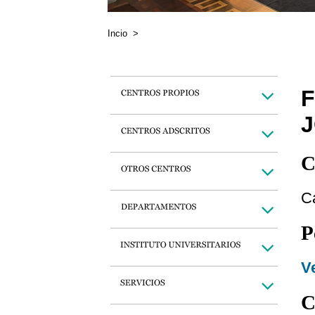
Incio
>
C
C
P
Ve
C