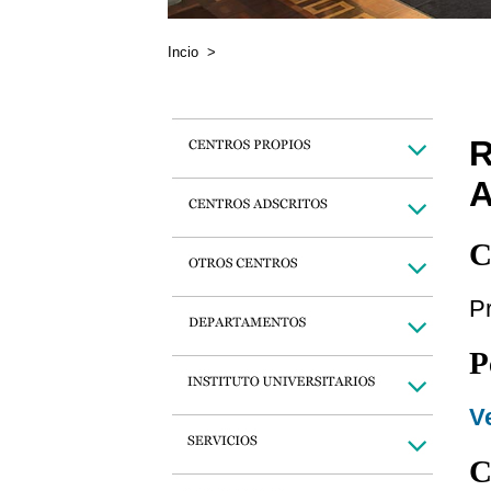
Incio
>
C
P
P
Ve
C