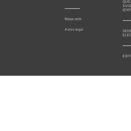
QUE
SUG
(EXP
Mapa web
Aviso legal
SED
ELE
EDIT