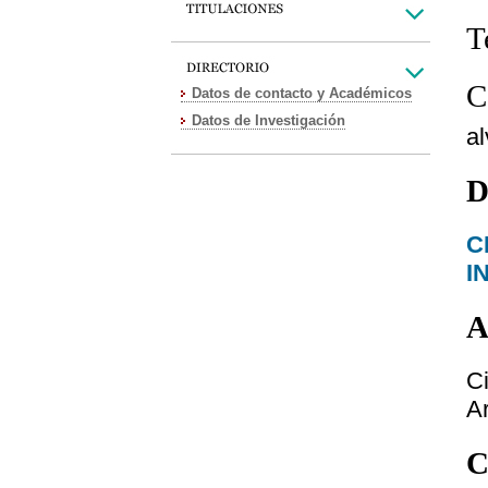
T
C
Datos de contacto y Académicos
Datos de Investigación
a
D
C
I
A
C
Ar
C