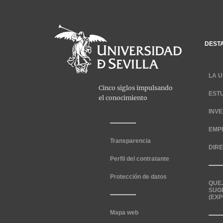
DEST
LA U
EST
INV
EMP
Transparencia
DIR
Perfil del contratante
Protección de datos
QUE
SUG
(EXP
Mapa web