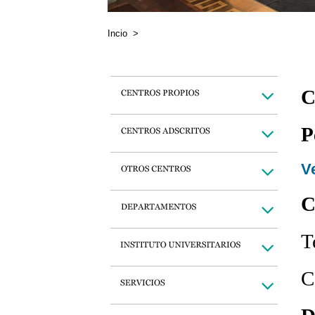
Incio
>
C
P
Ve
C
T
C