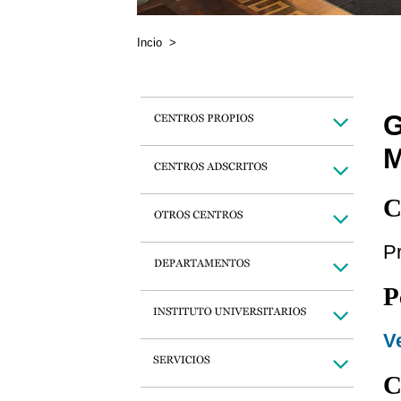
Incio
>
C
Pr
P
Ve
C