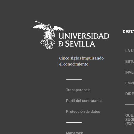
DEST
LA U
EST
INV
EMP
Transparencia
DIR
Perfil del contratante
Protección de datos
QUE
SUG
(EXP
Mapa web