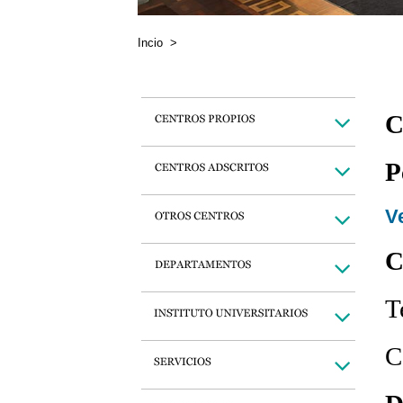
Incio
>
C
P
Ve
C
T
C