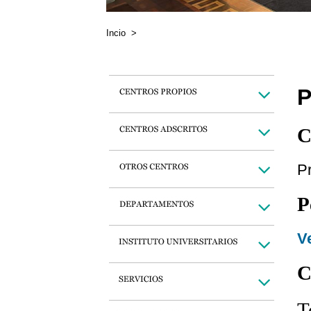
Incio
>
P
C
P
P
Ve
C
T