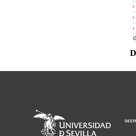
d
D
DEST