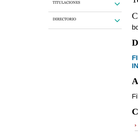
C
b
D
F
I
A
Fi
C