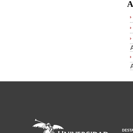
A
DEST