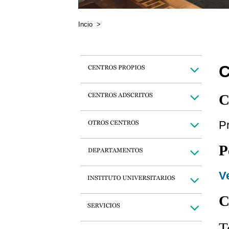
Incio
>
C
C
P
P
Ve
C
T