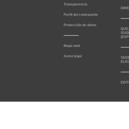
Transparencia
DIR
Perfil del contratante
Protección de datos
QUE
SUG
(EXP
Mapa web
Aviso legal
SED
ELE
EDIT