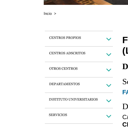
Incio
>
F
(
D
S
F
D
C
C