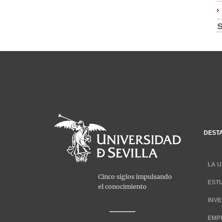
DEST
LA U
EST
INV
EMP