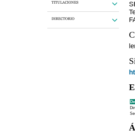
S
Te
F
C
l
S
h
E
De
Dir
Se
Á