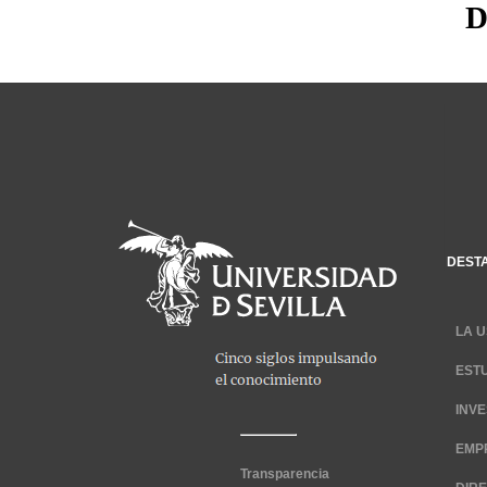
D
DEST
LA U
EST
INV
EMP
Transparencia