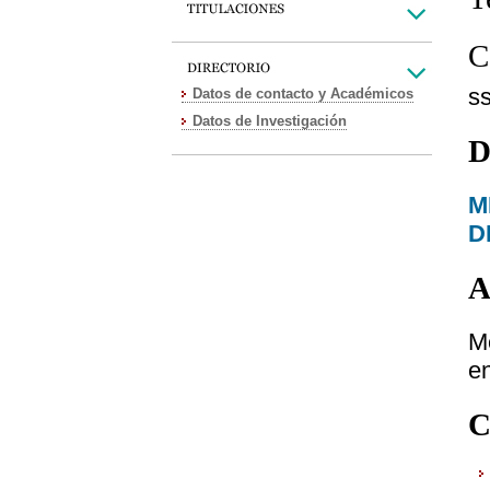
C
s
Datos de contacto y Académicos
Datos de Investigación
D
M
D
A
M
e
C