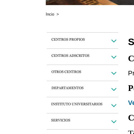
Incio
>
S
C
Pr
P
Ve
C
T