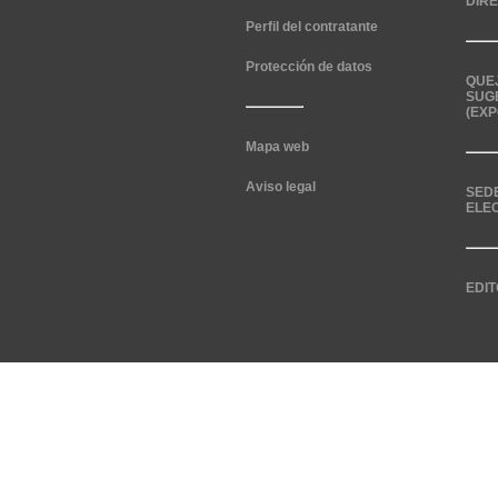
DIR
Perfil del contratante
Protección de datos
QUE
SUG
(EXP
Mapa web
Aviso legal
SED
ELE
EDIT