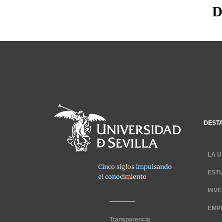
D
DEST
LA U
EST
INV
EMP
Transparencia