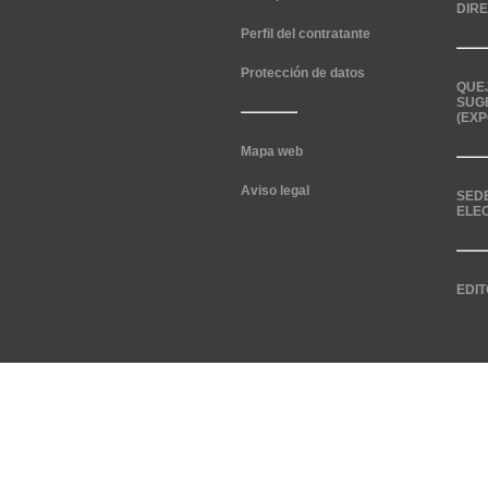
DIR
Perfil del contratante
Protección de datos
QUE
SUG
(EXP
Mapa web
Aviso legal
SED
ELE
EDIT