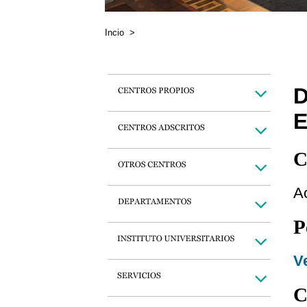
Incio
>
C
A
P
Ve
C