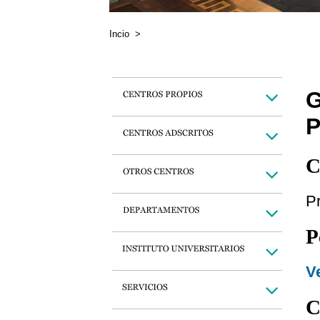
Incio
>
P
C
P
P
Ve
C