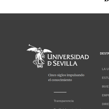
DEST
LA U
EST
INV
EMP
Transparencia
DIR