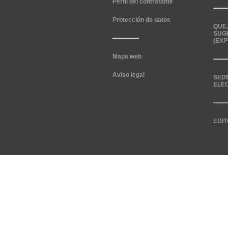
Perfil del contratante
Protección de datos
QUE
SUG
(EXP
Mapa web
Aviso legal
SED
ELE
EDIT