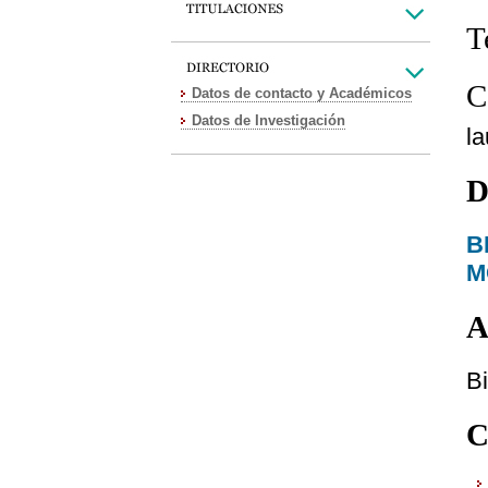
T
C
Datos de contacto y Académicos
Datos de Investigación
l
D
B
M
A
Bi
C