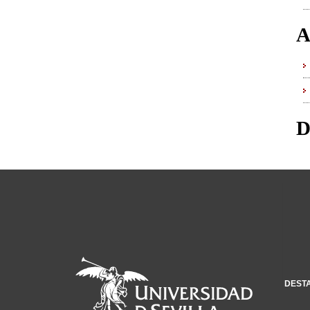
A
D
DEST