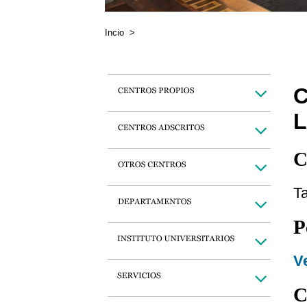
Incio
>
C
T
P
Ve
C