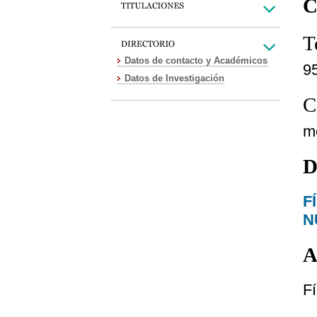
C
T
Datos de contacto y Académicos
9
Datos de Investigación
C
m
D
F
N
A
Fí