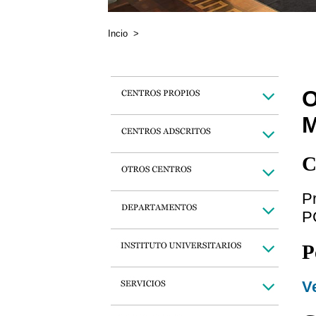
Incio
>
O
C
P
P
P
Ve