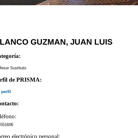
LANCO GUZMAN, JUAN LUIS
tegoría:
fesor Sustituto
rfil de PRISMA:
 perfil
ntacto:
léfono:
4551606
rreo electrónico personal: