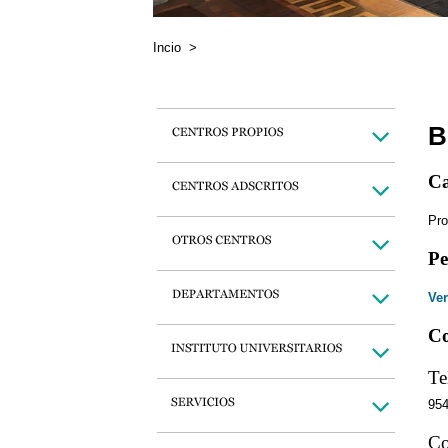
Incio
>
B
Ca
Pro
Pe
Ver
Co
Te
95
Co