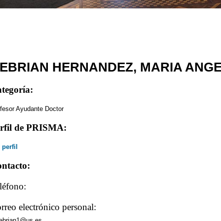
EBRIAN HERNANDEZ, MARIA ANG
tegoría:
fesor Ayudante Doctor
rfil de PRISMA:
 perfil
ntacto:
léfono:
rreo electrónico personal:
ebrian1@us.es