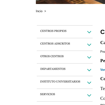
Incio
>
C
Ca
Pro
Pe
Ver
Co
Te
Co
mc