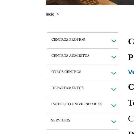
Incio
>
C
P
Ve
C
T
C