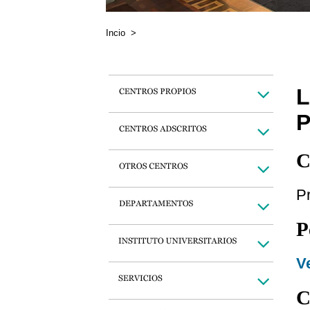
Incio
>
P
C
Pr
P
Ve
C