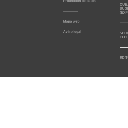
Protección de datos
QUE
SUG
(EXP
Mapa web
Aviso legal
SED
ELE
EDIT