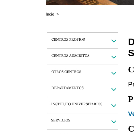
Incio
>
D
C
Pr
P
Ve
C