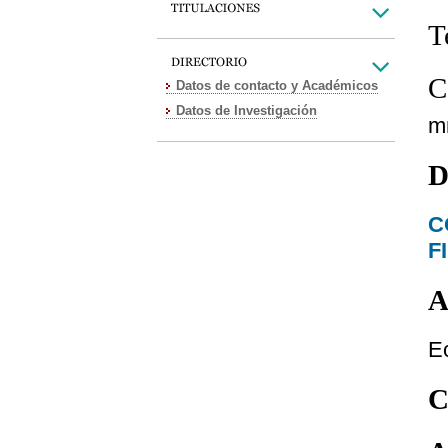
T
C
Datos de contacto y Académicos
Datos de Investigación
m
D
C
F
A
E
C