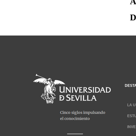
A
D
DEST
LA U
EST
INV