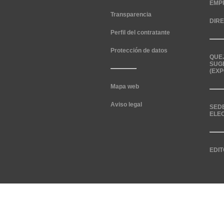
EMP
Transparencia
DIR
Perfil del contratante
Protección de datos
QUE
SUG
(EXP
Mapa web
Aviso legal
SED
ELE
EDIT