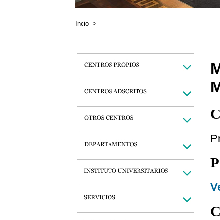
Incio
>
C
Pr
P
Ve
C