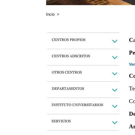
Incio
>
Ca
Pe
Ver
Co
Te
Co
De
Ar