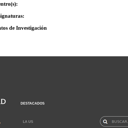
ntro(s):
ignaturas:
tos de Investigación
DESTACADOS
LA US