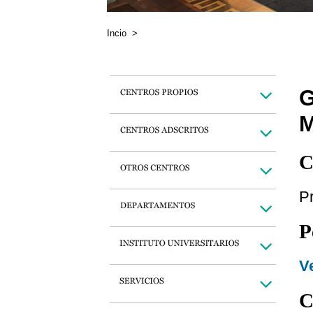
Incio
>
C
Pr
P
Ve
C