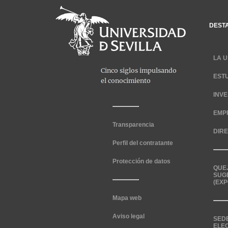
DEST
LA U
EST
INV
EMP
Transparencia
DIR
Perfil del contratante
Protección de datos
QUE
SUG
(EXP
Mapa web
Aviso legal
SED
ELE